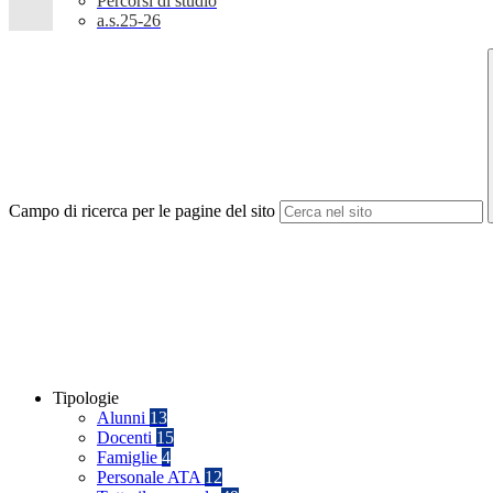
Percorsi di studio
a.s.25-26
Campo di ricerca per le pagine del sito
Tipologie
Alunni
13
Docenti
15
Famiglie
4
Personale ATA
12