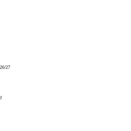
026/27
f