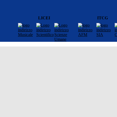
LICEI
ITCG