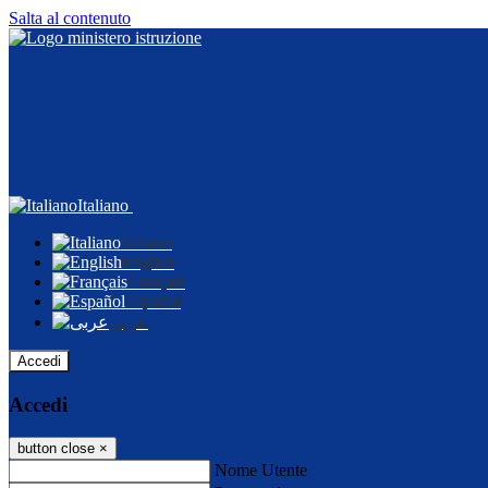
Salta al contenuto
Italiano
Italiano
English
Français
Español
عربى
Accedi
Accedi
button close
×
Nome Utente