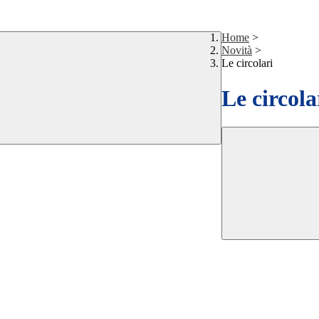
Home
>
Novità
>
Le circolari
Le circola