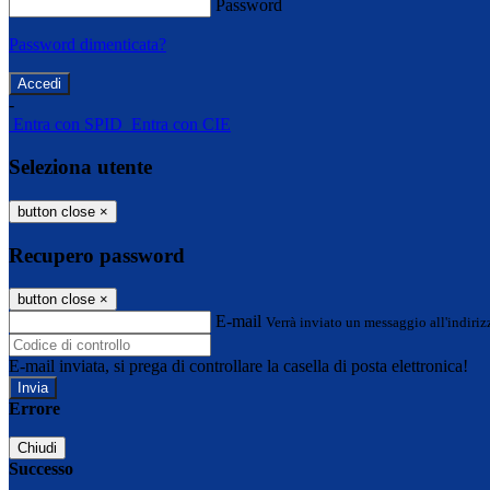
Password
Password dimenticata?
-
Entra con SPID
Entra con CIE
Seleziona utente
button close
×
Recupero password
button close
×
E-mail
Verrà inviato un messaggio all'indirizz
E-mail inviata, si prega di controllare la casella di posta elettronica!
Errore
Chiudi
Successo