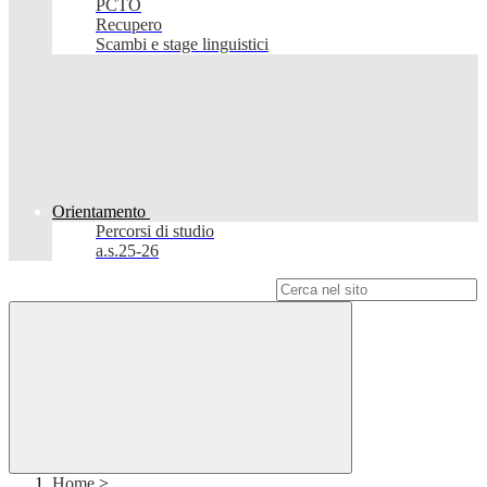
PCTO
Recupero
Scambi e stage linguistici
Orientamento
Percorsi di studio
a.s.25-26
Campo di ricerca per le pagine del sito
Home
>