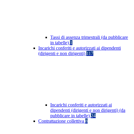
Tassi di assenza trimestrali (da pubblicare
in tabelle)
1
Incarichi conferiti e autorizzati ai dipendenti
(dirigenti e non dirigenti)
117
Incarichi conferiti e autorizzati ai
dipendenti (dirigenti e non dirigenti) (da
pubblicare in tabelle)
24
Contrattazione collettiva
8