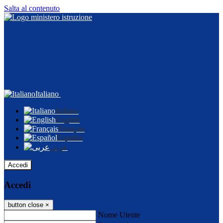
Salta al contenuto
Italiano
Italiano
English
Français
Español
عربى
Accedi
Accedi
button close
×
Nome Utente