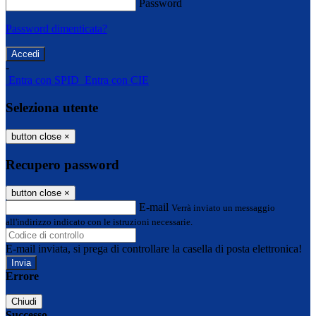
Password
Password dimenticata?
-
Entra con SPID
Entra con CIE
Seleziona utente
button close
×
Recupero password
button close
×
E-mail
Verrà inviato un messaggio
all'indirizzo indicato con le istruzioni necessarie.
E-mail inviata, si prega di controllare la casella di posta elettronica!
Errore
Chiudi
Successo