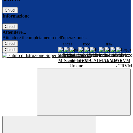
Chiudi
Informazione
Chiudi
Attendere...
Attendere il completamento dell'operazione...
Chiudi
LICEI
ITCG
IPIA
Chiudi