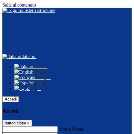
Salta al contenuto
Italiano
Italiano
English
Français
Español
عربى
Accedi
Accedi
button close
×
Nome Utente