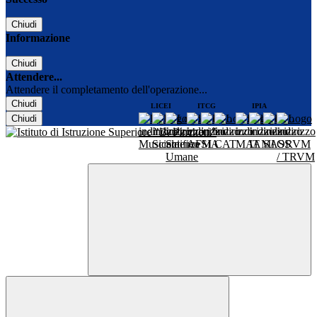
Chiudi
Informazione
Chiudi
Attendere...
Attendere il completamento dell'operazione...
Chiudi
LICEI
ITCG
IPIA
Chiudi