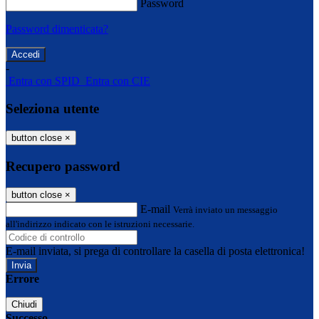
Password
Password dimenticata?
-
Entra con SPID
Entra con CIE
Seleziona utente
button close
×
Recupero password
button close
×
E-mail
Verrà inviato un messaggio
all'indirizzo indicato con le istruzioni necessarie.
E-mail inviata, si prega di controllare la casella di posta elettronica!
Errore
Chiudi
Successo