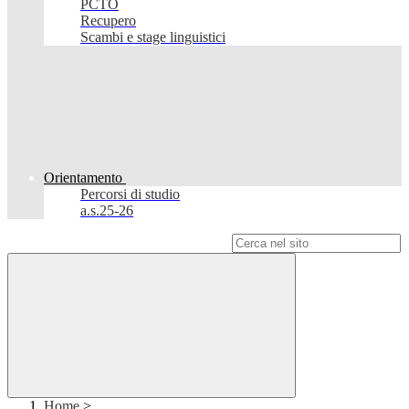
PCTO
Recupero
Scambi e stage linguistici
Orientamento
Percorsi di studio
a.s.25-26
Campo di ricerca per le pagine del sito
Home
>