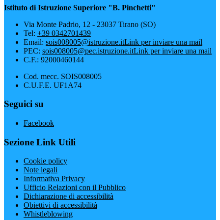
Istituto di Istruzione Superiore "B. Pinchetti"
Via Monte Padrio, 12 - 23037 Tirano (SO)
Tel:
+39 0342701439
Email:
sois008005@istruzione.it
Link per inviare una mail
PEC:
sois008005@pec.istruzione.it
Link per inviare una mail
C.F.: 92000460144
Cod. mecc. SOIS008005
C.U.F.E. UF1A74
Seguici su
Facebook
Sezione Link Utili
Cookie policy
Note legali
Informativa Privacy
Ufficio Relazioni con il Pubblico
Dichiarazione di accessibilità
Obiettivi di accessibilità
Whistleblowing