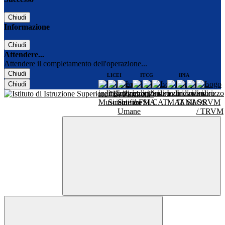
Chiudi
Informazione
Chiudi
Attendere...
Attendere il completamento dell'operazione...
Chiudi
LICEI
ITCG
IPIA
Chiudi