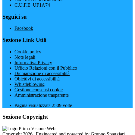
C.U.F.E. UF1A74
Seguici su
Facebook
Sezione Link Utili
Cookie policy
Note legali
Informativa Privacy
Ufficio Relazioni con il Pubblico
Dichiarazione di accessibilità
Obiettivi di accessibilità
Whistleblowing
Gestione consensi cookie
Amministrazione trasparente
Pagina visualizzata
2509
volte
Sezione Copyright
Copyright 2026 | Engineered and powered by Gruppo Spaggiari