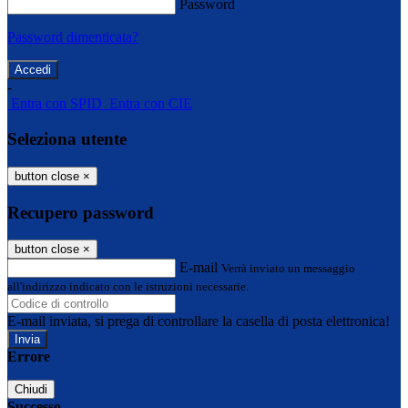
Password
Password dimenticata?
-
Entra con SPID
Entra con CIE
Seleziona utente
button close
×
Recupero password
button close
×
E-mail
Verrà inviato un messaggio
all'indirizzo indicato con le istruzioni necessarie.
E-mail inviata, si prega di controllare la casella di posta elettronica!
Errore
Chiudi
Successo