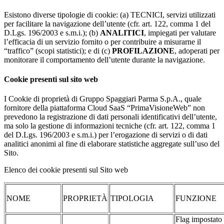
Esistono diverse tipologie di cookie: (a) TECNICI, servizi utilizzati
per facilitare la navigazione dell’utente (cfr. art. 122, comma 1 del
D.Lgs. 196/2003 e s.m.i.); (b)
ANALITICI
, impiegati per valutare
l’efficacia di un servizio fornito o per contribuire a misurarne il
“traffico” (scopi statistici); e di (c)
PROFILAZIONE
, adoperati per
monitorare il comportamento dell’utente durante la navigazione.
Cookie presenti sul sito web
I Cookie di proprietà di Gruppo Spaggiari Parma S.p.A., quale
fornitore della piattaforma Cloud SaaS “PrimaVisioneWeb” non
prevedono la registrazione di dati personali identificativi dell’utente,
ma solo la gestione di informazioni tecniche (cfr. art. 122, comma 1
del D.Lgs. 196/2003 e s.m.i.) per l’erogazione di servizi o di dati
analitici anonimi al fine di elaborare statistiche aggregate sull’uso del
Sito.
Elenco dei cookie presenti sul Sito web
NOME
PROPRIETÀ
TIPOLOGIA
FUNZIONE
Flag impostato