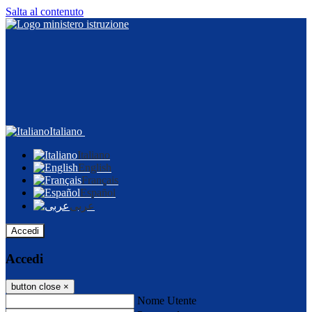
Salta al contenuto
Italiano
Italiano
English
Français
Español
عربى
Accedi
Accedi
button close
×
Nome Utente