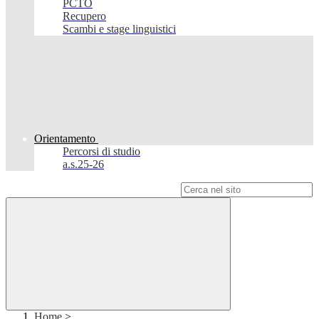
PCTO
Recupero
Scambi e stage linguistici
Orientamento
Percorsi di studio
a.s.25-26
Campo di ricerca per le pagine del sito
Home
>