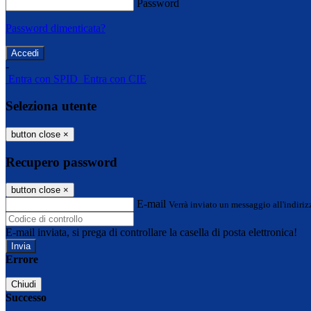
Password
Password dimenticata?
-
Entra con SPID
Entra con CIE
Seleziona utente
button close
×
Recupero password
button close
×
E-mail
Verrà inviato un messaggio all'indirizz
E-mail inviata, si prega di controllare la casella di posta elettronica!
Errore
Chiudi
Successo