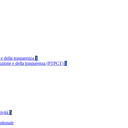
 e della trasparenza
1
rruzione e della trasparenza (PTPCT)
1
tività
5
stionale