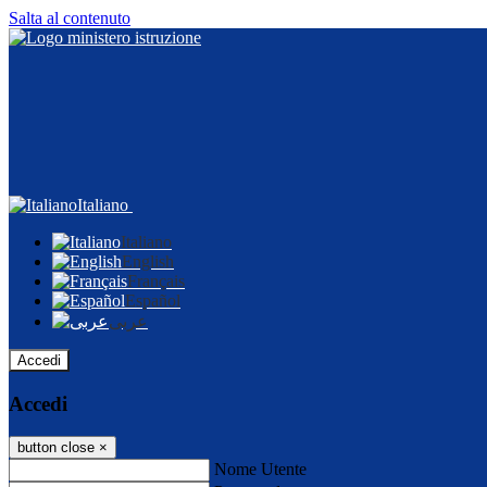
Salta al contenuto
Italiano
Italiano
English
Français
Español
عربى
Accedi
Accedi
button close
×
Nome Utente