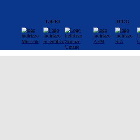
LICEI
ITCG