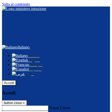
Salta al contenuto
Italiano
Italiano
English
Français
Español
عربى
Accedi
Accedi
button close
×
Nome Utente