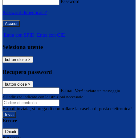
Password
Password dimenticata?
-
Entra con SPID
Entra con CIE
Seleziona utente
button close
×
Recupero password
button close
×
E-mail
Verrà inviato un messaggio
all'indirizzo indicato con le istruzioni necessarie.
E-mail inviata, si prega di controllare la casella di posta elettronica!
Errore
Chiudi
Successo