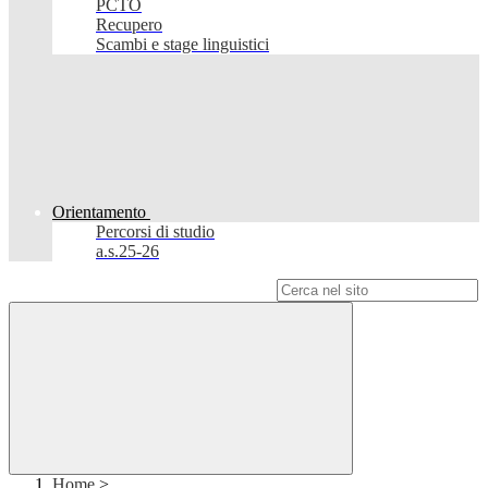
PCTO
Recupero
Scambi e stage linguistici
Orientamento
Percorsi di studio
a.s.25-26
Campo di ricerca per le pagine del sito
Home
>