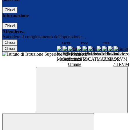
Chiudi
Informazione
Chiudi
Attendere...
Attendere il completamento dell'operazione...
Chiudi
LICEI
ITCG
IPIA
Chiudi