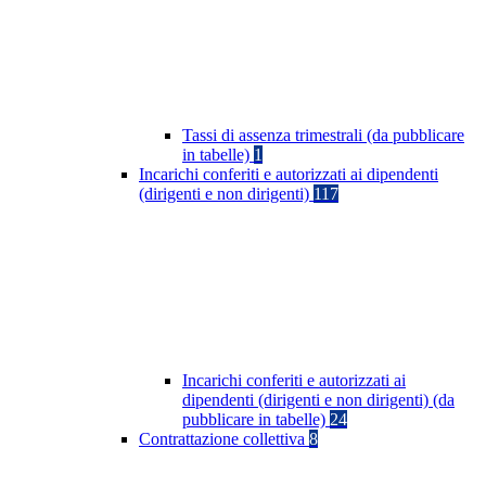
Tassi di assenza trimestrali (da pubblicare
in tabelle)
1
Incarichi conferiti e autorizzati ai dipendenti
(dirigenti e non dirigenti)
117
Incarichi conferiti e autorizzati ai
dipendenti (dirigenti e non dirigenti) (da
pubblicare in tabelle)
24
Contrattazione collettiva
8