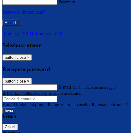
Password
Password dimenticata?
-
Entra con SPID
Entra con CIE
Seleziona utente
button close
×
Recupero password
button close
×
E-mail
Verrà inviato un messaggio
all'indirizzo indicato con le istruzioni necessarie.
E-mail inviata, si prega di controllare la casella di posta elettronica!
Errore
Chiudi
Successo