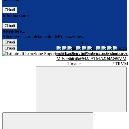
Chiudi
Informazione
Chiudi
Attendere...
Attendere il completamento dell'operazione...
Chiudi
LICEI
ITCG
IPIA
Chiudi