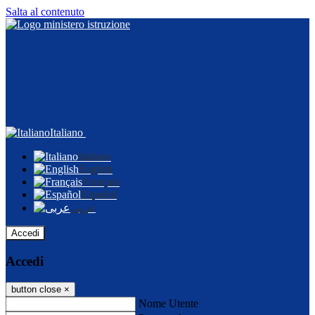
Salta al contenuto
Italiano
Italiano
English
Français
Español
عربى
Accedi
Accedi
button close
×
Nome Utente