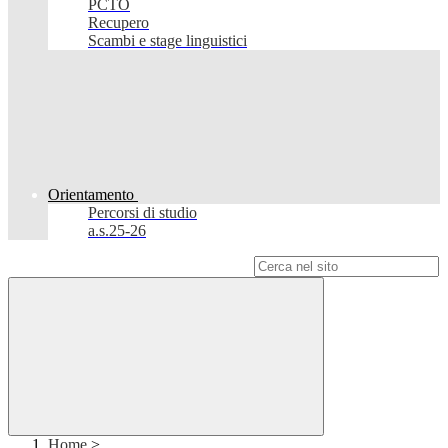
PCTO
Recupero
Scambi e stage linguistici
Orientamento
Percorsi di studio
a.s.25-26
Campo di ricerca per le pagine del sito
Home
>