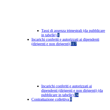
Tassi di assenza trimestrali (da pubblicare
in tabelle)
1
Incarichi conferiti e autorizzati ai dipendenti
(dirigenti e non dirigenti)
117
Incarichi conferiti e autorizzati ai
dipendenti (dirigenti e non dirigenti) (da
pubblicare in tabelle)
24
Contrattazione collettiva
8