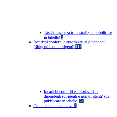
Tassi di assenza trimestrali (da pubblicare
in tabelle)
1
Incarichi conferiti e autorizzati ai dipendenti
(dirigenti e non dirigenti)
117
Incarichi conferiti e autorizzati ai
dipendenti (dirigenti e non dirigenti) (da
pubblicare in tabelle)
24
Contrattazione collettiva
8