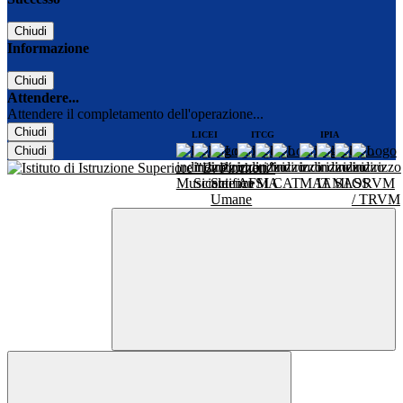
Chiudi
Informazione
Chiudi
Attendere...
Attendere il completamento dell'operazione...
Chiudi
LICEI
ITCG
IPIA
Chiudi