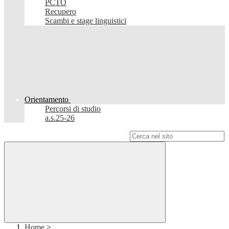
PCTO
Recupero
Scambi e stage linguistici
Orientamento
Percorsi di studio
a.s.25-26
Campo di ricerca per le pagine del sito
Home
>