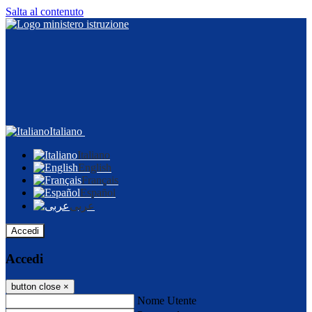
Salta al contenuto
Italiano
Italiano
English
Français
Español
عربى
Accedi
Accedi
button close
×
Nome Utente