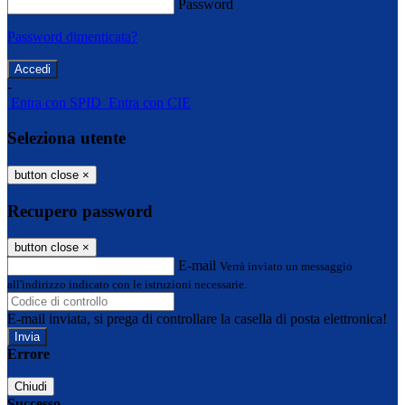
Password
Password dimenticata?
-
Entra con SPID
Entra con CIE
Seleziona utente
button close
×
Recupero password
button close
×
E-mail
Verrà inviato un messaggio
all'indirizzo indicato con le istruzioni necessarie.
E-mail inviata, si prega di controllare la casella di posta elettronica!
Errore
Chiudi
Successo