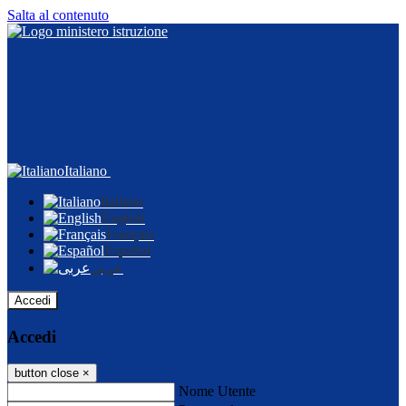
Salta al contenuto
Italiano
Italiano
English
Français
Español
عربى
Accedi
Accedi
button close
×
Nome Utente