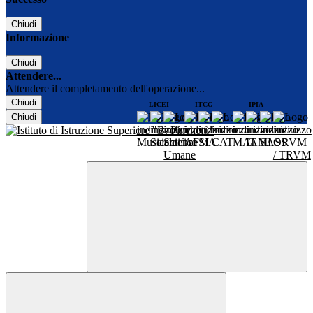
Chiudi
Informazione
Chiudi
Attendere...
Attendere il completamento dell'operazione...
Chiudi
LICEI
ITCG
IPIA
Chiudi