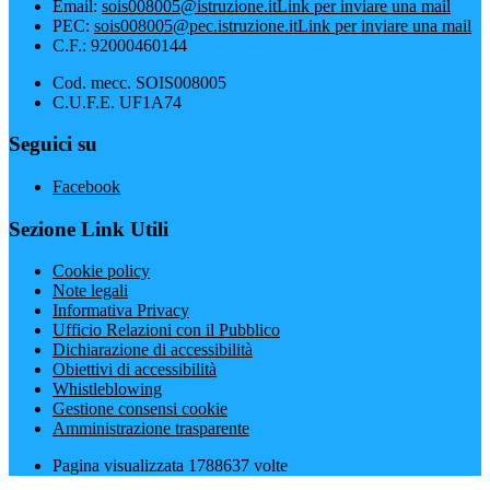
Email:
sois008005@istruzione.it
Link per inviare una mail
PEC:
sois008005@pec.istruzione.it
Link per inviare una mail
C.F.: 92000460144
Cod. mecc. SOIS008005
C.U.F.E. UF1A74
Seguici su
Facebook
Sezione Link Utili
Cookie policy
Note legali
Informativa Privacy
Ufficio Relazioni con il Pubblico
Dichiarazione di accessibilità
Obiettivi di accessibilità
Whistleblowing
Gestione consensi cookie
Amministrazione trasparente
Pagina visualizzata
1788637
volte