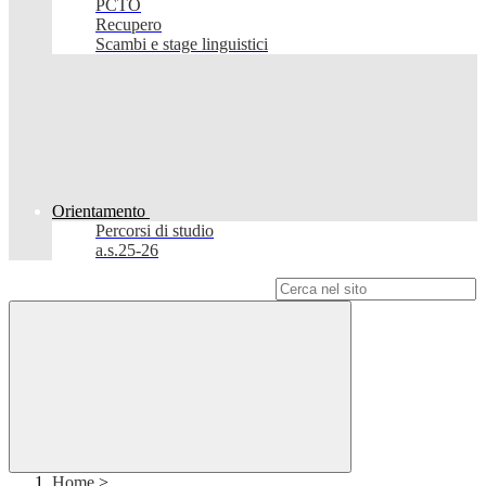
PCTO
Recupero
Scambi e stage linguistici
Orientamento
Percorsi di studio
a.s.25-26
Campo di ricerca per le pagine del sito
Home
>