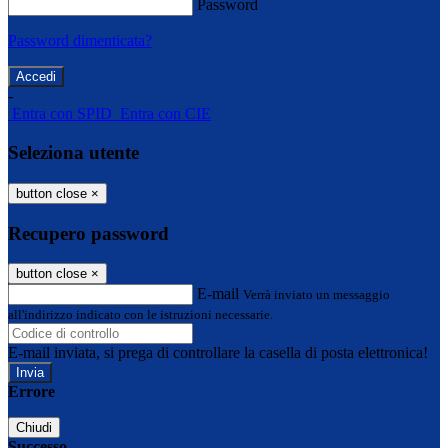
Password
Password dimenticata?
-
Entra con SPID
Entra con CIE
Seleziona utente
button close
×
Recupero password
button close
×
E-mail
Verrà inviato un messaggio
all'indirizzo indicato con le istruzioni necessarie.
E-mail inviata, si prega di controllare la casella di posta elettronica!
Errore
Chiudi
Successo