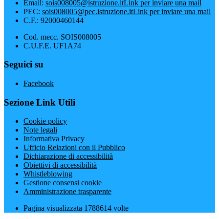
Email:
sois008005@istruzione.it
Link per inviare una mail
PEC:
sois008005@pec.istruzione.it
Link per inviare una mail
C.F.: 92000460144
Cod. mecc. SOIS008005
C.U.F.E. UF1A74
Seguici su
Facebook
Sezione Link Utili
Cookie policy
Note legali
Informativa Privacy
Ufficio Relazioni con il Pubblico
Dichiarazione di accessibilità
Obiettivi di accessibilità
Whistleblowing
Gestione consensi cookie
Amministrazione trasparente
Pagina visualizzata
1788614
volte