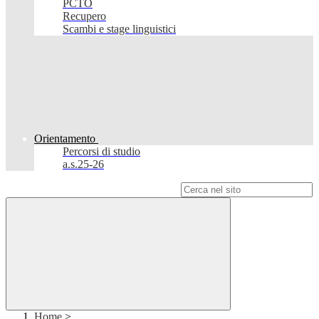
PCTO
Recupero
Scambi e stage linguistici
Orientamento
Percorsi di studio
a.s.25-26
Campo di ricerca per le pagine del sito
Home
>