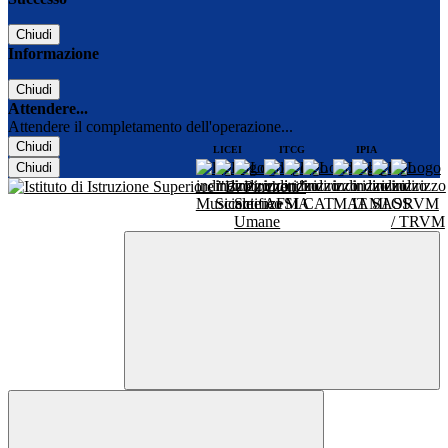
Chiudi
Informazione
Chiudi
Attendere...
Attendere il completamento dell'operazione...
Chiudi
LICEI
ITCG
IPIA
Chiudi