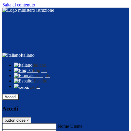
Salta al contenuto
Italiano
Italiano
English
Français
Español
عربى
Accedi
Accedi
button close
×
Nome Utente