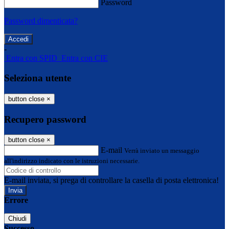
Password
Password dimenticata?
-
Entra con SPID
Entra con CIE
Seleziona utente
button close
×
Recupero password
button close
×
E-mail
Verrà inviato un messaggio
all'indirizzo indicato con le istruzioni necessarie.
E-mail inviata, si prega di controllare la casella di posta elettronica!
Errore
Chiudi
Successo