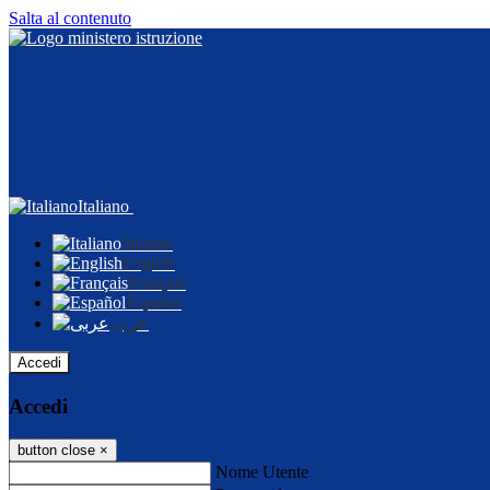
Salta al contenuto
Italiano
Italiano
English
Français
Español
عربى
Accedi
Accedi
button close
×
Nome Utente