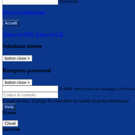
Password
Password dimenticata?
-
Entra con SPID
Entra con CIE
Seleziona utente
button close
×
Recupero password
button close
×
E-mail
Verrà inviato un messaggio all'indirizz
E-mail inviata, si prega di controllare la casella di posta elettronica!
Errore
Chiudi
Successo