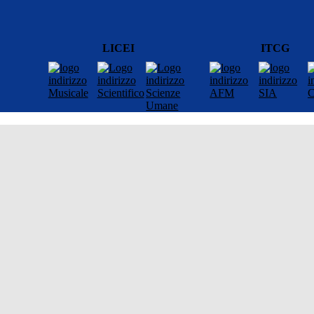
LICEI
ITCG