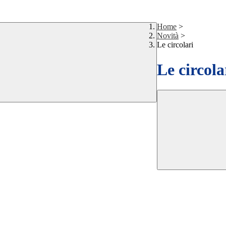
Home
>
Novità
>
Le circolari
Le circola