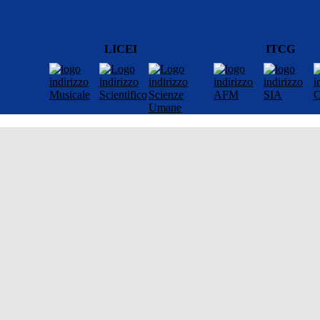
LICEI
ITCG