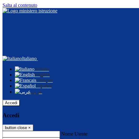
Salta al contenuto
Italiano
Italiano
English
Français
Español
عربى
Accedi
Accedi
button close
×
Nome Utente