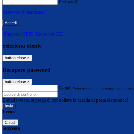
Password
Password dimenticata?
-
Entra con SPID
Entra con CIE
Seleziona utente
button close
×
Recupero password
button close
×
E-mail
Verrà inviato un messaggio all'indirizz
E-mail inviata, si prega di controllare la casella di posta elettronica!
Errore
Chiudi
Successo