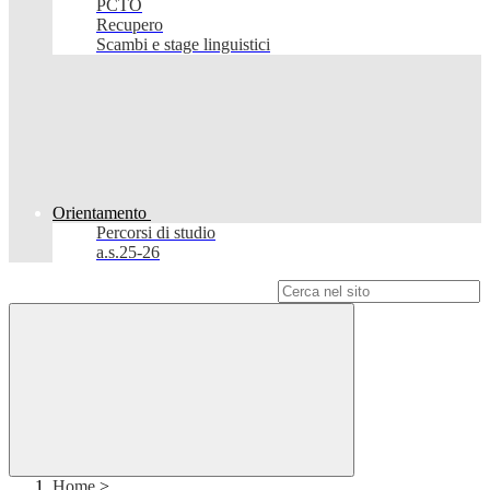
PCTO
Recupero
Scambi e stage linguistici
Orientamento
Percorsi di studio
a.s.25-26
Campo di ricerca per le pagine del sito
Home
>