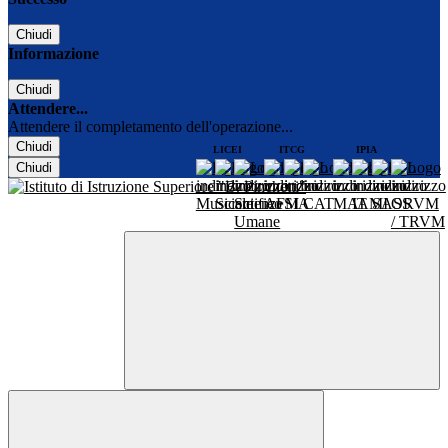
Chiudi
Informazione
Chiudi
Attendere...
Attendere il completamento dell'operazione...
Chiudi
LICEI
ITCG
IPIA
Chiudi