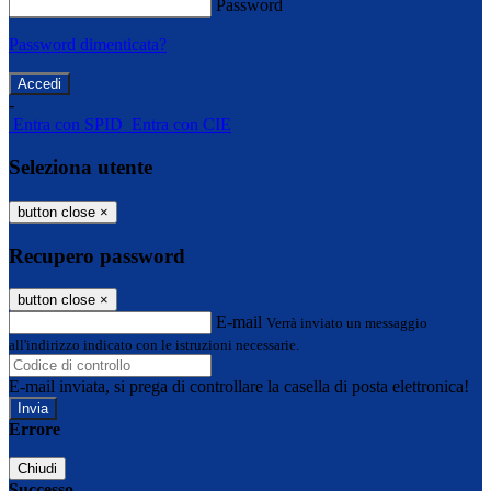
Password
Password dimenticata?
-
Entra con SPID
Entra con CIE
Seleziona utente
button close
×
Recupero password
button close
×
E-mail
Verrà inviato un messaggio
all'indirizzo indicato con le istruzioni necessarie.
E-mail inviata, si prega di controllare la casella di posta elettronica!
Errore
Chiudi
Successo