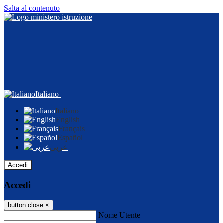
Salta al contenuto
Italiano
Italiano
English
Français
Español
عربى
Accedi
Accedi
button close
×
Nome Utente