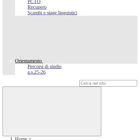
PCTO
Recupero
Scambi e stage linguistici
Orientamento
Percorsi di studio
a.s.25-26
Campo di ricerca per le pagine del sito
Home
>