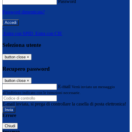
Password
Password dimenticata?
-
Entra con SPID
Entra con CIE
Seleziona utente
button close
×
Recupero password
button close
×
E-mail
Verrà inviato un messaggio
all'indirizzo indicato con le istruzioni necessarie.
E-mail inviata, si prega di controllare la casella di posta elettronica!
Errore
Chiudi
Successo