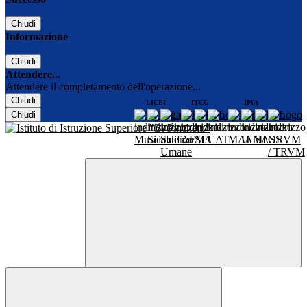
Chiudi
Informazione
Chiudi
Attendere...
Attendere il completamento dell'operazione...
Chiudi
LICEI
ITCG
IPIA
Chiudi