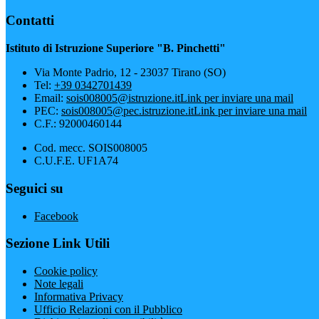
Contatti
Istituto di Istruzione Superiore "B. Pinchetti"
Via Monte Padrio, 12 - 23037 Tirano (SO)
Tel:
+39 0342701439
Email:
sois008005@istruzione.it
Link per inviare una mail
PEC:
sois008005@pec.istruzione.it
Link per inviare una mail
C.F.: 92000460144
Cod. mecc. SOIS008005
C.U.F.E. UF1A74
Seguici su
Facebook
Sezione Link Utili
Cookie policy
Note legali
Informativa Privacy
Ufficio Relazioni con il Pubblico