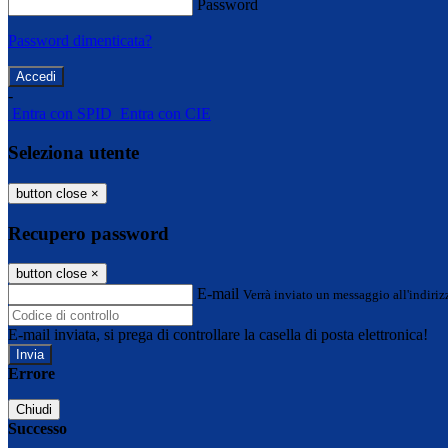
Password
Password dimenticata?
-
Entra con SPID
Entra con CIE
Seleziona utente
button close
×
Recupero password
button close
×
E-mail
Verrà inviato un messaggio all'indirizz
E-mail inviata, si prega di controllare la casella di posta elettronica!
Errore
Chiudi
Successo