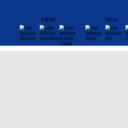
LICEI
ITCG