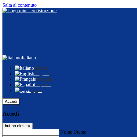
Salta al contenuto
Italiano
Italiano
English
Français
Español
عربى
Accedi
Accedi
button close
×
Nome Utente