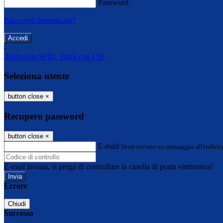
Password
Password dimenticata?
-
Entra con SPID
Entra con CIE
Seleziona utente
button close
×
Recupero password
button close
×
E-mail
Verrà inviato un messaggio all'indirizz
E-mail inviata, si prega di controllare la casella di posta elettronica!
Errore
Chiudi
Successo