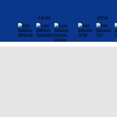
LICEI
ITCG