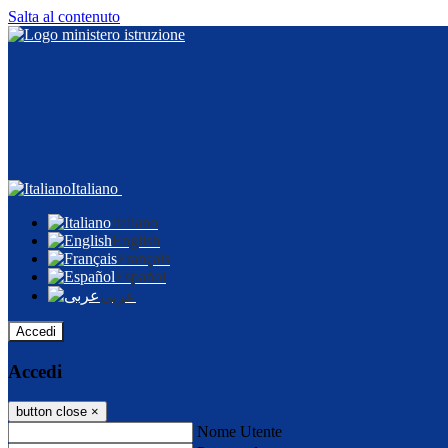
Salta al contenuto
Italiano
Italiano
English
Français
Español
عربى
Accedi
Accedi
button close
×
Nome Utente