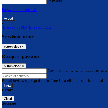
Password
Password dimenticata?
-
Entra con SPID
Entra con CIE
Seleziona utente
button close
×
Recupero password
button close
×
E-mail
Verrà inviato un messaggio all'indirizz
E-mail inviata, si prega di controllare la casella di posta elettronica!
Errore
Chiudi
Successo