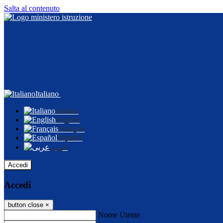
Salta al contenuto
Italiano
Italiano
English
Français
Español
عربى
Accedi
Accedi
button close
×
Nome Utente