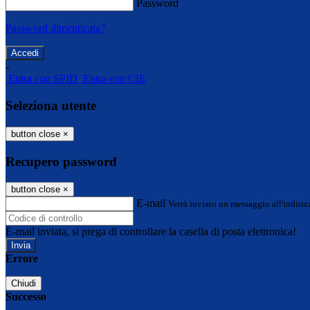
Password
Password dimenticata?
-
Entra con SPID
Entra con CIE
Seleziona utente
button close
×
Recupero password
button close
×
E-mail
Verrà inviato un messaggio all'indirizz
E-mail inviata, si prega di controllare la casella di posta elettronica!
Errore
Chiudi
Successo