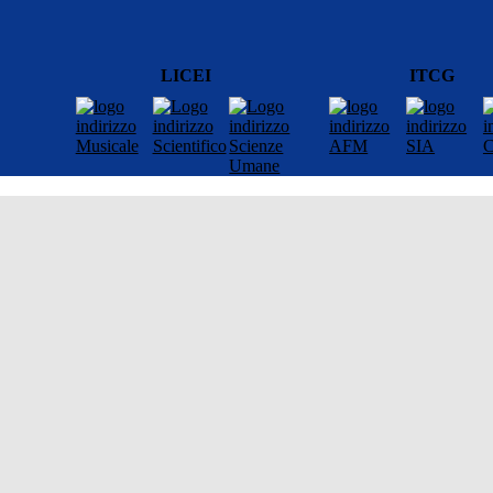
LICEI
ITCG