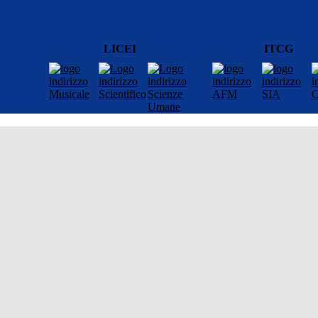
LICEI
ITCG