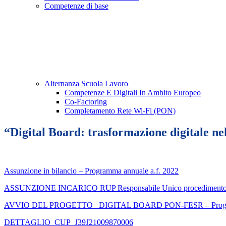
Competenze di base
Alternanza Scuola Lavoro
Competenze E Digitali In Ambito Europeo
Co-Factoring
Completamento Rete Wi-Fi (PON)
“Digital Board: trasformazione digitale 
Assunzione in bilancio – Programma annuale a.f. 2022
ASSUNZIONE INCARICO RUP Responsabile Unico procediment
AVVIO DEL PROGETTO_ DIGITAL BOARD PON-FESR – Proget
DETTAGLIO_CUP_J39J21009870006