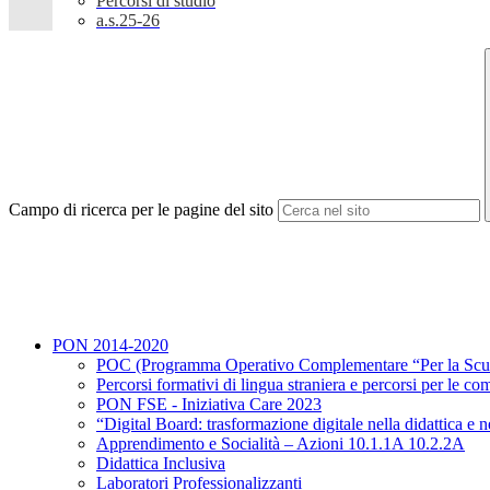
Percorsi di studio
a.s.25-26
Campo di ricerca per le pagine del sito
PON 2014-2020
POC (Programma Operativo Complementare “Per la Scu
Percorsi formativi di lingua straniera e percorsi per le c
PON FSE - Iniziativa Care 2023
“Digital Board: trasformazione digitale nella didattic
Apprendimento e Socialità – Azioni 10.1.1A 10.2.2A
Didattica Inclusiva
Laboratori Professionalizzanti