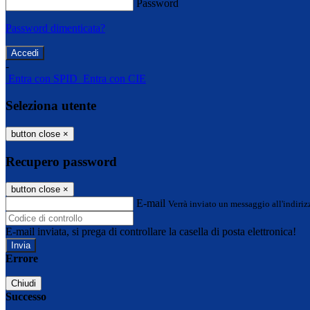
Password
Password dimenticata?
-
Entra con SPID
Entra con CIE
Seleziona utente
button close
×
Recupero password
button close
×
E-mail
Verrà inviato un messaggio all'indirizz
E-mail inviata, si prega di controllare la casella di posta elettronica!
Errore
Chiudi
Successo