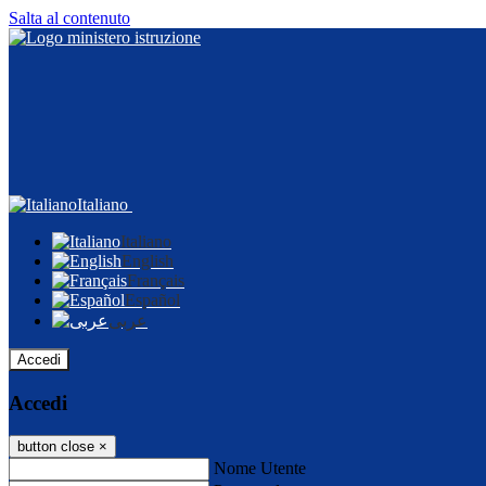
Salta al contenuto
Italiano
Italiano
English
Français
Español
عربى
Accedi
Accedi
button close
×
Nome Utente