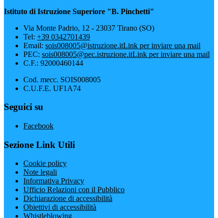
Istituto di Istruzione Superiore "B. Pinchetti"
Via Monte Padrio, 12 - 23037 Tirano (SO)
Tel:
+39 0342701439
Email:
sois008005@istruzione.it
Link per inviare una mail
PEC:
sois008005@pec.istruzione.it
Link per inviare una mail
C.F.: 92000460144
Cod. mecc. SOIS008005
C.U.F.E. UF1A74
Seguici su
Facebook
Sezione Link Utili
Cookie policy
Note legali
Informativa Privacy
Ufficio Relazioni con il Pubblico
Dichiarazione di accessibilità
Obiettivi di accessibilità
Whistleblowing