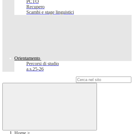
PCTO
Recupero
Scambi e stage linguistici
Orientamento
Percorsi di studio
a.s.25-26
Campo di ricerca per le pagine del sito
Home
>