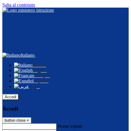
Salta al contenuto
Italiano
Italiano
English
Français
Español
عربى
Accedi
Accedi
button close
×
Nome Utente