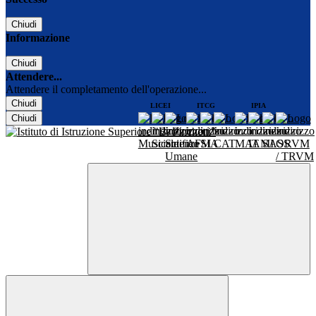
Chiudi
Informazione
Chiudi
Attendere...
Attendere il completamento dell'operazione...
Chiudi
LICEI
ITCG
IPIA
Chiudi