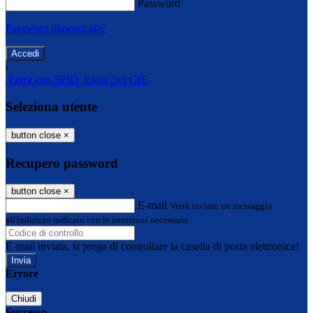
Password
Password dimenticata?
-
Entra con SPID
Entra con CIE
Seleziona utente
button close
×
Recupero password
button close
×
E-mail
Verrà inviato un messaggio
all'indirizzo indicato con le istruzioni necessarie.
E-mail inviata, si prega di controllare la casella di posta elettronica!
Errore
Chiudi
Successo