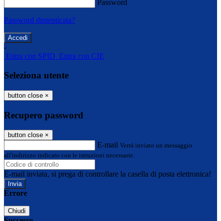
Password
Password dimenticata?
-
Entra con SPID
Entra con CIE
Seleziona utente
button close
×
Recupero password
button close
×
E-mail
Verrà inviato un messaggio
all'indirizzo indicato con le istruzioni necessarie.
E-mail inviata, si prega di controllare la casella di posta elettronica!
Errore
Chiudi
Successo