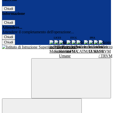
Chiudi
Informazione
Chiudi
Attendere...
Attendere il completamento dell'operazione...
Chiudi
LICEI
ITCG
IPIA
Chiudi