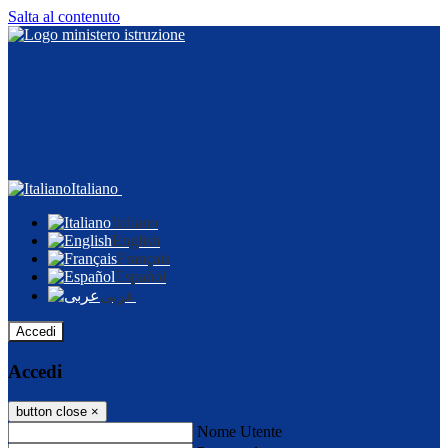
Salta al contenuto
Italiano
Italiano
English
Français
Español
عربى
Accedi
Accedi
button close
×
Nome Utente