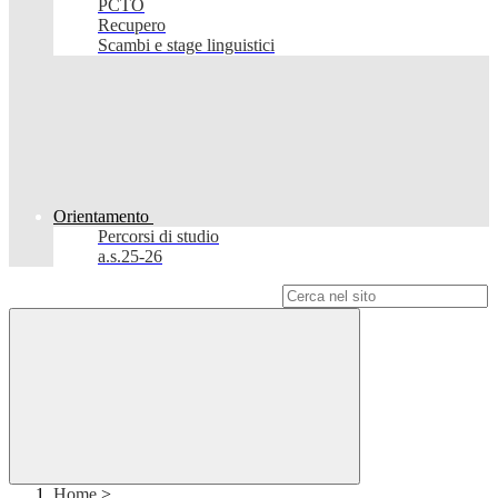
PCTO
Recupero
Scambi e stage linguistici
Orientamento
Percorsi di studio
a.s.25-26
Campo di ricerca per le pagine del sito
Home
>