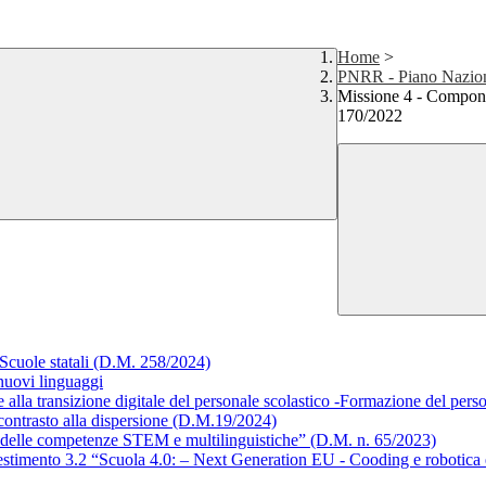
Home
>
PNRR - Piano Naziona
Missione 4 - Compone
170/2022
Scuole statali (D.M. 258/2024)
uovi linguaggi
e alla transizione digitale del personale scolastico -Formazione del pers
ntrasto alla dispersione (D.M.19/2024)
delle competenze STEM e multilinguistiche” (D.M. n. 65/2023)
estimento 3.2 “Scuola 4.0: – Next Generation EU - Cooding e robotica 