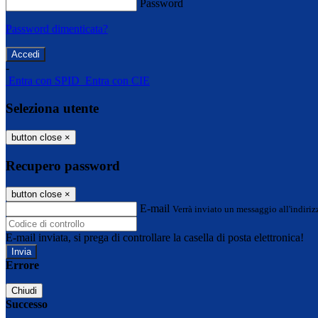
Password
Password dimenticata?
-
Entra con SPID
Entra con CIE
Seleziona utente
button close
×
Recupero password
button close
×
E-mail
Verrà inviato un messaggio all'indirizz
E-mail inviata, si prega di controllare la casella di posta elettronica!
Errore
Chiudi
Successo