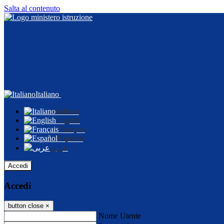
Salta al contenuto
Italiano
Italiano
English
Français
Español
عربى
Accedi
Accedi
button close
×
Nome Utente