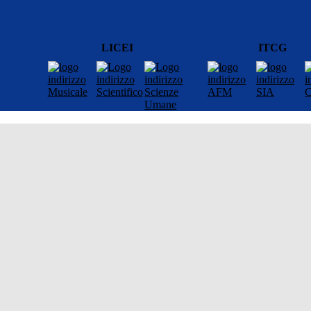
LICEI
ITCG