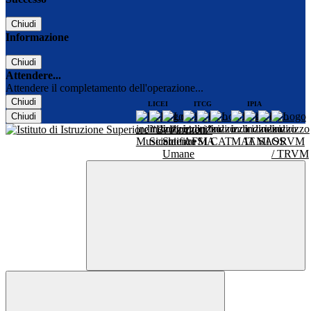
Chiudi
Informazione
Chiudi
Attendere...
Attendere il completamento dell'operazione...
Chiudi
LICEI
ITCG
IPIA
Chiudi