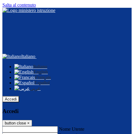
Salta al contenuto
Italiano
Italiano
English
Français
Español
عربى
Accedi
Accedi
button close
×
Nome Utente