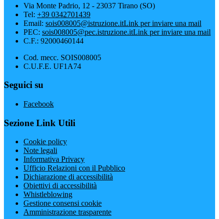
Via Monte Padrio, 12 - 23037 Tirano (SO)
Tel:
+39 0342701439
Email:
sois008005@istruzione.it
Link per inviare una mail
PEC:
sois008005@pec.istruzione.it
Link per inviare una mail
C.F.: 92000460144
Cod. mecc. SOIS008005
C.U.F.E. UF1A74
Seguici su
Facebook
Sezione Link Utili
Cookie policy
Note legali
Informativa Privacy
Ufficio Relazioni con il Pubblico
Dichiarazione di accessibilità
Obiettivi di accessibilità
Whistleblowing
Gestione consensi cookie
Amministrazione trasparente