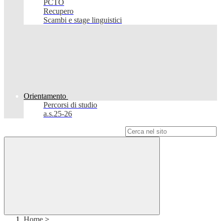
PCTO
Recupero
Scambi e stage linguistici
Orientamento
Percorsi di studio
a.s.25-26
Campo di ricerca per le pagine del sito
Home
>