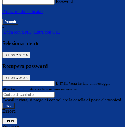
Password
Password dimenticata?
-
Entra con SPID
Entra con CIE
Seleziona utente
button close
×
Recupero password
button close
×
E-mail
Verrà inviato un messaggio
all'indirizzo indicato con le istruzioni necessarie.
E-mail inviata, si prega di controllare la casella di posta elettronica!
Errore
Chiudi
Successo