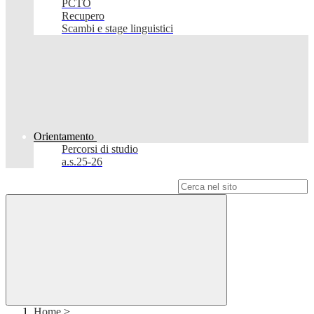
PCTO
Recupero
Scambi e stage linguistici
Orientamento
Percorsi di studio
a.s.25-26
Campo di ricerca per le pagine del sito
Home
>