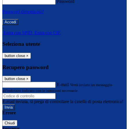
Password
Password dimenticata?
-
Entra con SPID
Entra con CIE
Seleziona utente
button close
×
Recupero password
button close
×
E-mail
Verrà inviato un messaggio
all'indirizzo indicato con le istruzioni necessarie.
E-mail inviata, si prega di controllare la casella di posta elettronica!
Errore
Chiudi
Successo