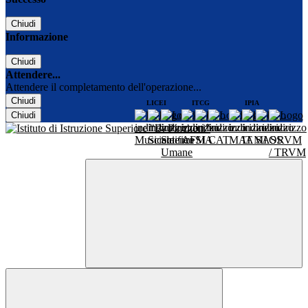
Chiudi
Informazione
Chiudi
Attendere...
Attendere il completamento dell'operazione...
Chiudi
LICEI
ITCG
IPIA
Chiudi