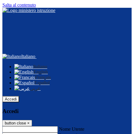
Salta al contenuto
Italiano
Italiano
English
Français
Español
عربى
Accedi
Accedi
button close
×
Nome Utente