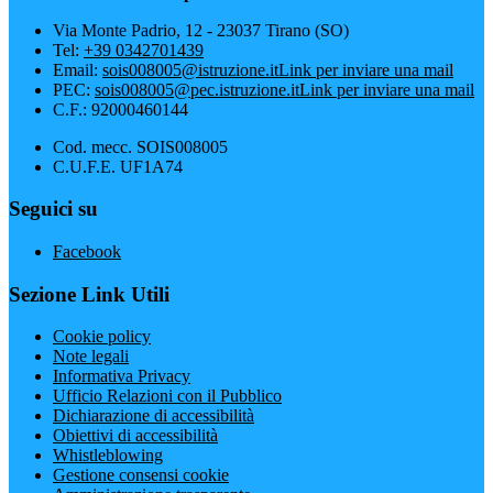
Via Monte Padrio, 12 - 23037 Tirano (SO)
Tel:
+39 0342701439
Email:
sois008005@istruzione.it
Link per inviare una mail
PEC:
sois008005@pec.istruzione.it
Link per inviare una mail
C.F.: 92000460144
Cod. mecc. SOIS008005
C.U.F.E. UF1A74
Seguici su
Facebook
Sezione Link Utili
Cookie policy
Note legali
Informativa Privacy
Ufficio Relazioni con il Pubblico
Dichiarazione di accessibilità
Obiettivi di accessibilità
Whistleblowing
Gestione consensi cookie