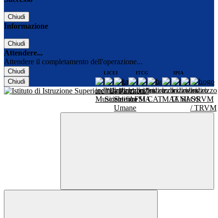
Chiudi
Informazione
Chiudi
Attendere...
Attendere il completamento dell'operazione...
Chiudi
LICEI
ITCG
IPIA
Chiudi