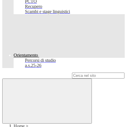
PCTO
Recupero
Scambi e stage linguistici
Orientamento
Percorsi di studio
a.s.25-26
Campo di ricerca per le pagine del sito
Home
>