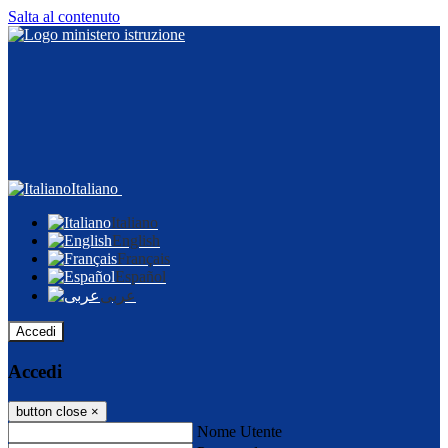
Salta al contenuto
Italiano
Italiano
English
Français
Español
عربى
Accedi
Accedi
button close
×
Nome Utente