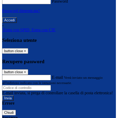
Password
Password dimenticata?
-
Entra con SPID
Entra con CIE
Seleziona utente
button close
×
Recupero password
button close
×
E-mail
Verrà inviato un messaggio
all'indirizzo indicato con le istruzioni necessarie.
E-mail inviata, si prega di controllare la casella di posta elettronica!
Errore
Chiudi
Successo