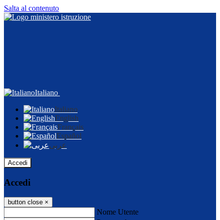
Salta al contenuto
Italiano
Italiano
English
Français
Español
عربى
Accedi
Accedi
button close
×
Nome Utente