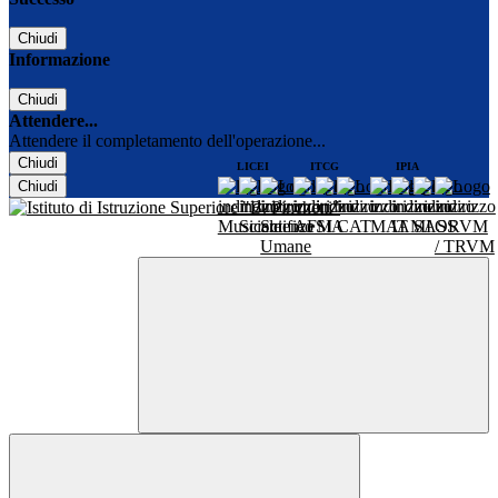
Chiudi
Informazione
Chiudi
Attendere...
Attendere il completamento dell'operazione...
Chiudi
LICEI
ITCG
IPIA
Chiudi