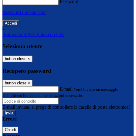
Password
Password dimenticata?
-
Entra con SPID
Entra con CIE
Seleziona utente
button close
×
Recupero password
button close
×
E-mail
Verrà inviato un messaggio
all'indirizzo indicato con le istruzioni necessarie.
E-mail inviata, si prega di controllare la casella di posta elettronica!
Errore
Chiudi
Successo