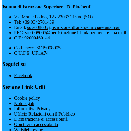
Istituto di Istruzione Superiore "B. Pinchetti"
Via Monte Padrio, 12 - 23037 Tirano (SO)
Tel:
+39 0342701439
Email:
sois008005@istruzione.it
Link per inviare una mail
PEC:
sois008005@pec.istruzione.it
Link per inviare una mail
C.F.: 92000460144
Cod. mecc. SOIS008005
C.U.F.E. UF1A74
Seguici su
Facebook
Sezione Link Utili
Cookie policy
Note legali
Informativa Privacy
Ufficio Relazioni con il Pubblico
Dichiarazione di accessibilità
Obiettivi di accessibilità
Whistleblowing