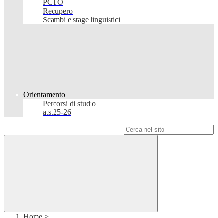
PCTO
Recupero
Scambi e stage linguistici
Orientamento
Percorsi di studio
a.s.25-26
Campo di ricerca per le pagine del sito
Home
>