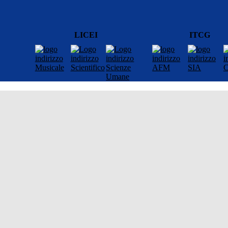
LICEI
ITCG