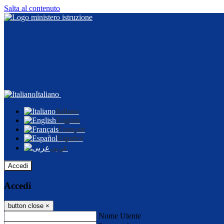
Salta al contenuto
Italiano
Italiano
English
Français
Español
عربى
Accedi
Accedi
button close
×
Nome Utente