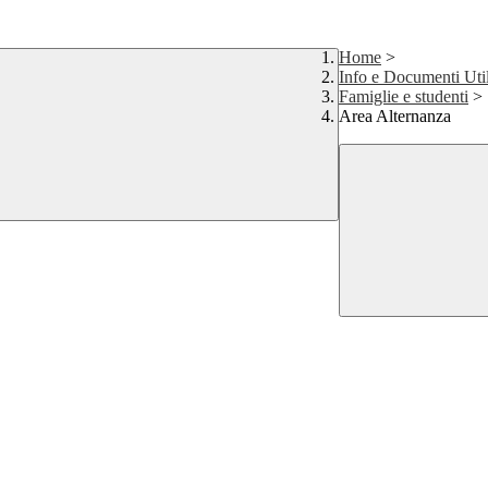
Home
>
Info e Documenti Util
Famiglie e studenti
>
Area Alternanza