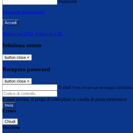
Password
Password dimenticata?
-
Entra con SPID
Entra con CIE
Seleziona utente
button close
×
Recupero password
button close
×
E-mail
Verrà inviato un messaggio all'indirizz
E-mail inviata, si prega di controllare la casella di posta elettronica!
Errore
Chiudi
Successo