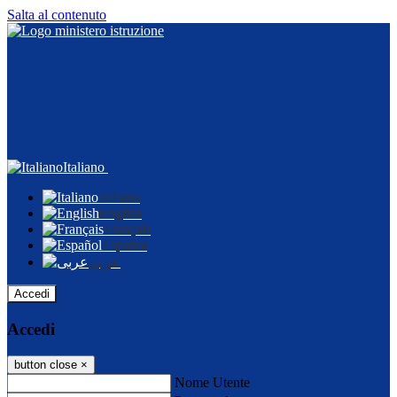
Salta al contenuto
Italiano
Italiano
English
Français
Español
عربى
Accedi
Accedi
button close
×
Nome Utente