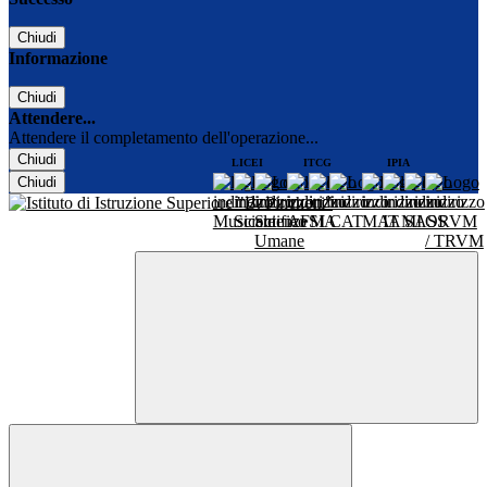
Chiudi
Informazione
Chiudi
Attendere...
Attendere il completamento dell'operazione...
Chiudi
LICEI
ITCG
IPIA
Chiudi