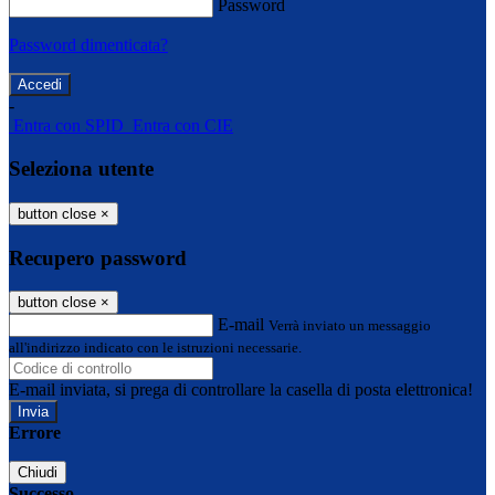
Password
Password dimenticata?
-
Entra con SPID
Entra con CIE
Seleziona utente
button close
×
Recupero password
button close
×
E-mail
Verrà inviato un messaggio
all'indirizzo indicato con le istruzioni necessarie.
E-mail inviata, si prega di controllare la casella di posta elettronica!
Errore
Chiudi
Successo