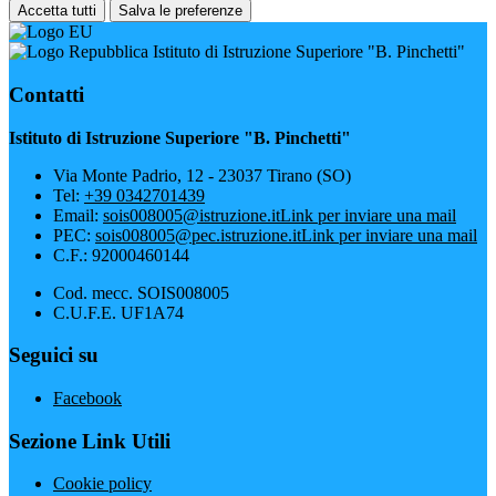
Accetta tutti
Salva le preferenze
Istituto di Istruzione Superiore "B. Pinchetti"
Contatti
Istituto di Istruzione Superiore "B. Pinchetti"
Via Monte Padrio, 12 - 23037 Tirano (SO)
Tel:
+39 0342701439
Email:
sois008005@istruzione.it
Link per inviare una mail
PEC:
sois008005@pec.istruzione.it
Link per inviare una mail
C.F.: 92000460144
Cod. mecc. SOIS008005
C.U.F.E. UF1A74
Seguici su
Facebook
Sezione Link Utili
Cookie policy