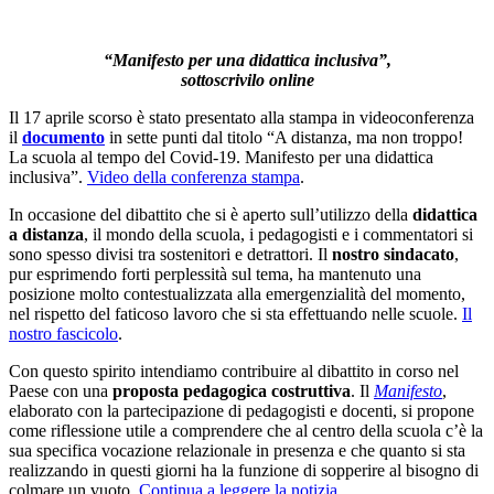
“Manifesto per una didattica inclusiva”,
sottoscrivilo online
Il 17 aprile scorso è stato presentato alla stampa in videoconferenza
il
documento
in sette punti dal titolo “A distanza, ma non troppo!
La scuola al tempo del Covid-19. Manifesto per una didattica
inclusiva”.
Video della conferenza stampa
.
In occasione del dibattito che si è aperto sull’utilizzo della
didattica
a distanza
, il mondo della scuola, i pedagogisti e i commentatori si
sono spesso divisi tra sostenitori e detrattori. Il
nostro sindacato
,
pur esprimendo forti perplessità sul tema, ha mantenuto una
posizione molto contestualizzata alla emergenzialità del momento,
nel rispetto del faticoso lavoro che si sta effettuando nelle scuole.
Il
nostro fascicolo
.
Con questo spirito intendiamo contribuire al dibattito in corso nel
Paese con una
proposta pedagogica costruttiva
. Il
Manifesto
,
elaborato con la partecipazione di pedagogisti e docenti, si propone
come riflessione utile a comprendere che al centro della scuola c’è la
sua specifica vocazione relazionale in presenza e che quanto si sta
realizzando in questi giorni ha la funzione di sopperire al bisogno di
colmare un vuoto.
Continua a leggere la notizia
.