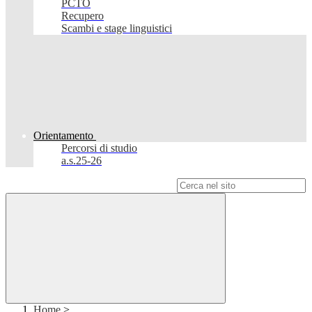
PCTO
Recupero
Scambi e stage linguistici
Orientamento
Percorsi di studio
a.s.25-26
Campo di ricerca per le pagine del sito
Home
>