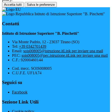
Accetta tutti
Salva le preferenze
Istituto di Istruzione Superiore "B. Pinchetti"
Contatti
Istituto di Istruzione Superiore "B. Pinchetti"
Via Monte Padrio, 12 - 23037 Tirano (SO)
Tel:
+39 0342701439
Email:
sois008005@istruzione.it
Link per inviare una mail
PEC:
sois008005@pec.istruzione.it
Link per inviare una mail
C.F.: 92000460144
Cod. mecc. SOIS008005
C.U.F.E. UF1A74
Seguici su
Facebook
Sezione Link Utili
Cookie policy