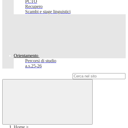
PCTO
Recupero
Scambi e stage linguistici
Orientamento
Percorsi di studio
a.s.25-26
Campo di ricerca per le pagine del sito
Home
>