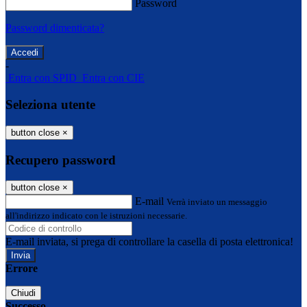
Password
Password dimenticata?
-
Entra con SPID
Entra con CIE
Seleziona utente
button close
×
Recupero password
button close
×
E-mail
Verrà inviato un messaggio
all'indirizzo indicato con le istruzioni necessarie.
E-mail inviata, si prega di controllare la casella di posta elettronica!
Errore
Chiudi
Successo