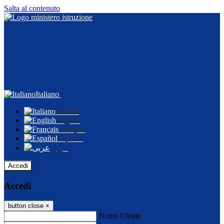
Salta al contenuto
Italiano
Italiano
English
Français
Español
عربى
Accedi
Accedi
button close
×
Nome Utente