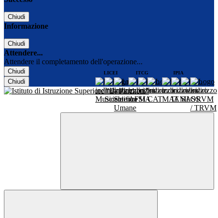
Chiudi
Informazione
Chiudi
Attendere...
Attendere il completamento dell'operazione...
Chiudi
LICEI
ITCG
IPIA
Chiudi