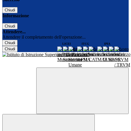
Chiudi
Informazione
Chiudi
Attendere...
Attendere il completamento dell'operazione...
Chiudi
LICEI
ITCG
IPIA
Chiudi