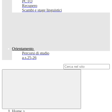
PCTO
Recupero
Scambi e stage linguistici
Orientamento
Percorsi di studio
a.s.25-26
Campo di ricerca per le pagine del sito
Home
>