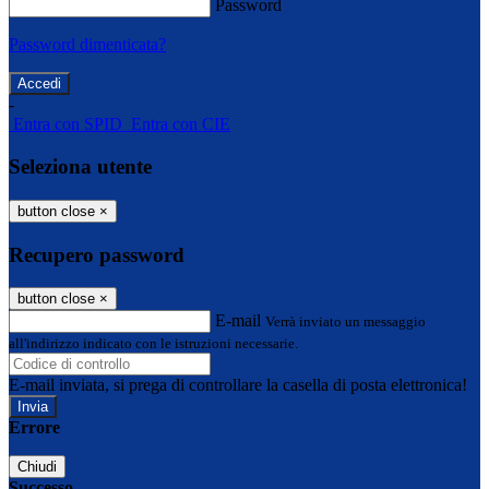
Password
Password dimenticata?
-
Entra con SPID
Entra con CIE
Seleziona utente
button close
×
Recupero password
button close
×
E-mail
Verrà inviato un messaggio
all'indirizzo indicato con le istruzioni necessarie.
E-mail inviata, si prega di controllare la casella di posta elettronica!
Errore
Chiudi
Successo