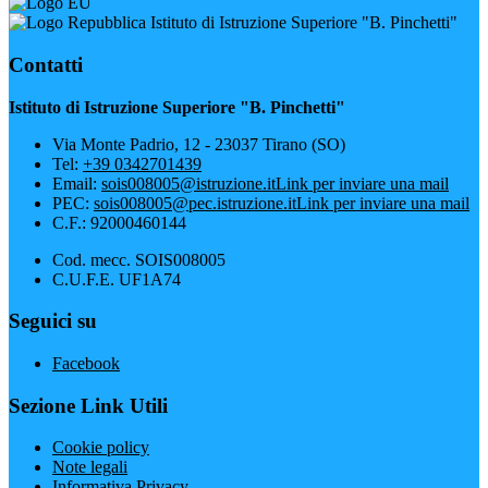
Istituto di Istruzione Superiore "B. Pinchetti"
Contatti
Istituto di Istruzione Superiore "B. Pinchetti"
Via Monte Padrio, 12 - 23037 Tirano (SO)
Tel:
+39 0342701439
Email:
sois008005@istruzione.it
Link per inviare una mail
PEC:
sois008005@pec.istruzione.it
Link per inviare una mail
C.F.: 92000460144
Cod. mecc. SOIS008005
C.U.F.E. UF1A74
Seguici su
Facebook
Sezione Link Utili
Cookie policy
Note legali
Informativa Privacy