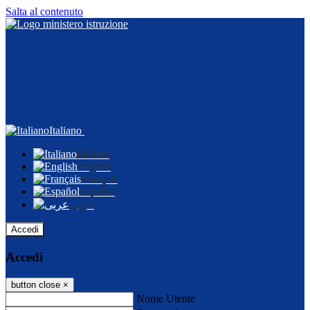
Salta al contenuto
Italiano
Italiano
English
Français
Español
عربى
Accedi
Accedi
button close
×
Nome Utente